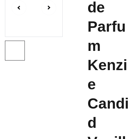
de
Parfu
m
Kenzi
e
Candi
d